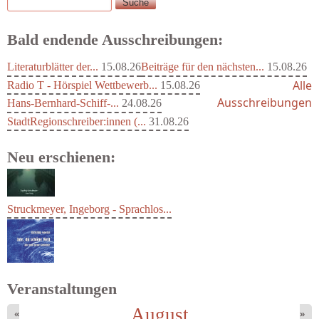
Suche
Suchformular
Bald endende Ausschreibungen:
Literaturblätter der...
15.08.26
Beiträge für den nächsten...
15.08.26
Alle
Radio T - Hörspiel Wettbewerb...
15.08.26
Ausschreibungen
Hans-Bernhard-Schiff-...
24.08.26
StadtRegionschreiber:innen (...
31.08.26
Neu erschienen:
Struckmeyer, Ingeborg - Sprachlos...
Veranstaltungen
August
«
»