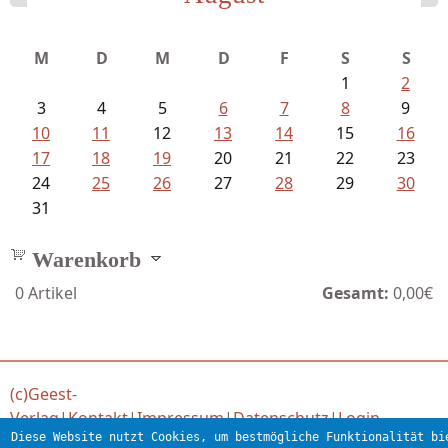
Goetze, Christina - Ade, du schöne...
M
D
M
D
F
S
S
1
2
3
4
5
6
7
8
9
10
11
12
13
14
15
16
17
18
19
20
21
22
23
24
25
26
27
28
29
30
31
Warenkorb
0
Artikel
Gesamt:
0,00€
(c)Geest-
Verlag
|
Kontakt
|
Impressum
|
Datenschutz
|
Login
Diese Website nutzt Cookies, um bestmögliche Funktionalität bi