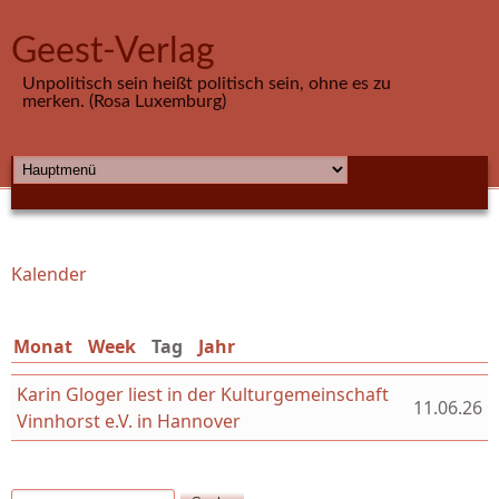
Direkt zum Inhalt
Geest-Verlag
Unpolitisch sein heißt politisch sein, ohne es zu
merken. (Rosa Luxemburg)
HAUPTMENÜ
Kalender
Sie sind hier
Monat
Week
Tag
(aktiver Reiter)
Jahr
Karin Gloger liest in der Kulturgemeinschaft
11.06.26
Vinnhorst e.V. in Hannover