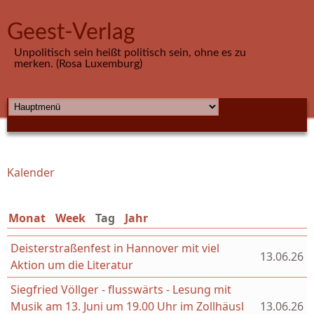
Direkt zum Inhalt
Geest-Verlag
Unpolitisch sein heißt politisch sein, ohne es zu
merken. (Rosa Luxemburg)
HAUPTMENÜ
Kalender
Sie sind hier
Monat
Week
Tag
(aktiver Reiter)
Jahr
Deisterstraßenfest in Hannover mit viel
13.06.26
Aktion um die Literatur
Siegfried Völlger - flusswärts - Lesung mit
Musik am 13. Juni um 19.00 Uhr im Zollhäusl
13.06.26