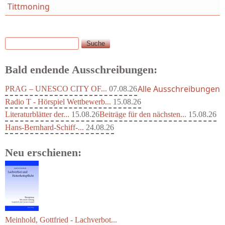
Tittmoning
Suche
Suchformular
Bald endende Ausschreibungen:
Alle Ausschreibungen
PRAG – UNESCO CITY OF...
07.08.26
Radio T - Hörspiel Wettbewerb...
15.08.26
Literaturblätter der...
15.08.26
Beiträge für den nächsten...
15.08.26
Hans-Bernhard-Schiff-...
24.08.26
Neu erschienen:
Meinhold, Gottfried - Lachverbot...