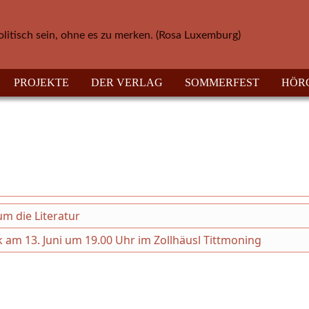
olitisch sein, ohne es zu merken. (Rosa Luxemburg)
PROJEKTE
DER VERLAG
SOMMERFEST
HÖR
um die Literatur
ik am 13. Juni um 19.00 Uhr im Zollhäusl Tittmoning