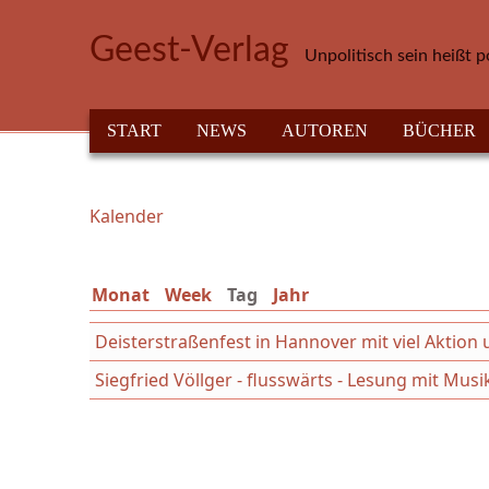
Direkt zum Inhalt
Geest-Verlag
Unpolitisch sein heißt p
HAUPTMENÜ
START
NEWS
AUTOREN
BÜCHER
Kalender
Sie sind hier
Monat
Week
Tag
(aktiver Reiter)
Jahr
Deisterstraßenfest in Hannover mit viel Aktion 
Siegfried Völlger - flusswärts - Lesung mit Mus