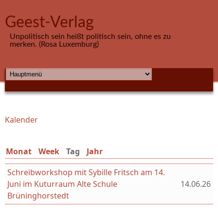
Direkt zum Inhalt
Geest-Verlag
Unpolitisch sein heißt politisch sein, ohne es zu
merken. (Rosa Luxemburg)
HAUPTMENÜ
Kalender
Sie sind hier
Monat
Week
Tag
(aktiver Reiter)
Jahr
Schreibworkshop mit Sybille Fritsch am 14.
Juni im Kuturraum Alte Schule
14.06.26
Brüninghorstedt