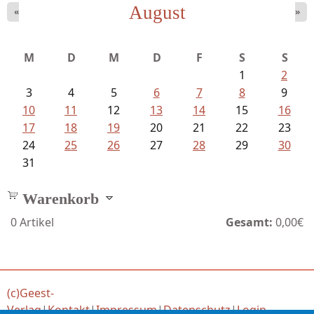
August
«
»
Struckmeyer, Ingeborg - Sprachlos...
M
D
M
D
F
S
S
1
2
3
4
5
6
7
8
9
10
11
12
13
14
15
16
17
18
19
20
21
22
23
24
25
26
27
28
29
30
31
Warenkorb
0
Artikel
Gesamt:
0,00€
(c)Geest-
Verlag
|
Kontakt
|
Impressum
|
Datenschutz
|
Login