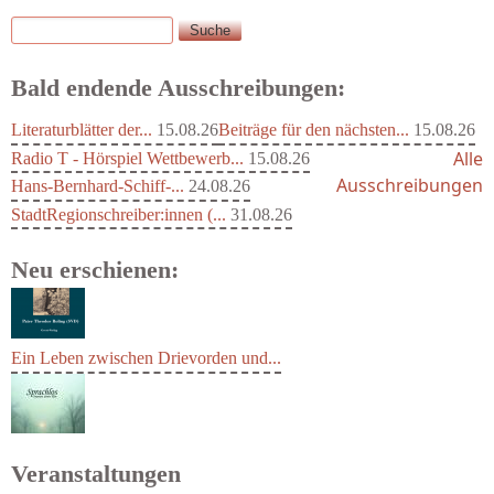
Suche
Suchformular
Bald endende Ausschreibungen:
Literaturblätter der...
15.08.26
Beiträge für den nächsten...
15.08.26
Alle
Radio T - Hörspiel Wettbewerb...
15.08.26
Ausschreibungen
Hans-Bernhard-Schiff-...
24.08.26
StadtRegionschreiber:innen (...
31.08.26
Neu erschienen:
Ein Leben zwischen Drievorden und...
Veranstaltungen