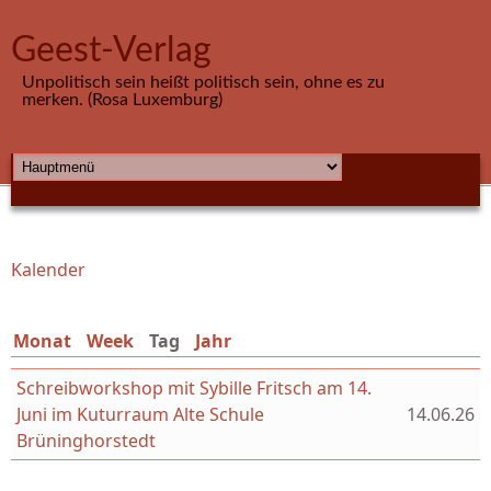
Direkt zum Inhalt
Geest-Verlag
Unpolitisch sein heißt politisch sein, ohne es zu
merken. (Rosa Luxemburg)
HAUPTMENÜ
Kalender
Sie sind hier
Monat
Week
Tag
(aktiver Reiter)
Jahr
Schreibworkshop mit Sybille Fritsch am 14.
Juni im Kuturraum Alte Schule
14.06.26
Brüninghorstedt