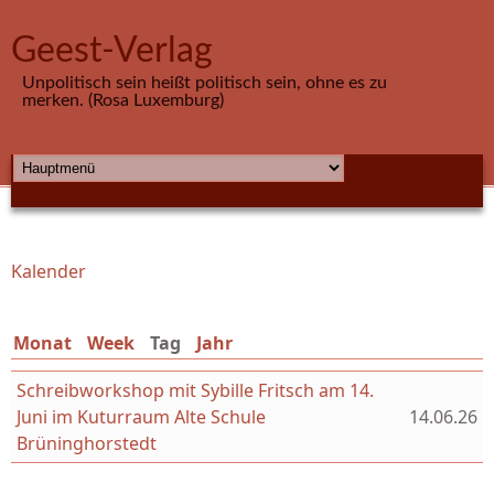
Direkt zum Inhalt
Geest-Verlag
Unpolitisch sein heißt politisch sein, ohne es zu
merken. (Rosa Luxemburg)
HAUPTMENÜ
Kalender
Sie sind hier
Monat
Week
Tag
(aktiver Reiter)
Jahr
Schreibworkshop mit Sybille Fritsch am 14.
Juni im Kuturraum Alte Schule
14.06.26
Brüninghorstedt