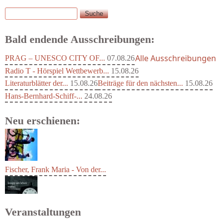
Suche
Suchformular
Bald endende Ausschreibungen:
Alle Ausschreibungen
PRAG – UNESCO CITY OF...
07.08.26
Radio T - Hörspiel Wettbewerb...
15.08.26
Literaturblätter der...
15.08.26
Beiträge für den nächsten...
15.08.26
Hans-Bernhard-Schiff-...
24.08.26
Neu erschienen:
Fischer, Frank Maria - Von der...
Veranstaltungen