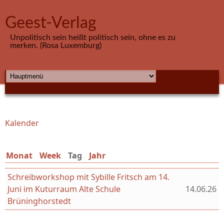
Direkt zum Inhalt
Geest-Verlag
Unpolitisch sein heißt politisch sein, ohne es zu
merken. (Rosa Luxemburg)
HAUPTMENÜ
Kalender
Sie sind hier
Monat
Week
Tag
(aktiver Reiter)
Jahr
Schreibworkshop mit Sybille Fritsch am 14.
Juni im Kuturraum Alte Schule
14.06.26
Brüninghorstedt