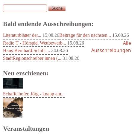
Suche
Suchformular
Bald endende Ausschreibungen:
Literaturblätter der...
15.08.26
Beiträge für den nächsten...
15.08.26
Alle
Radio T - Hörspiel Wettbewerb...
15.08.26
Ausschreibungen
Hans-Bernhard-Schiff-...
24.08.26
StadtRegionschreiber:innen (...
31.08.26
Neu erschienen:
Schaffelhofer, Jörg - knapp am...
Veranstaltungen