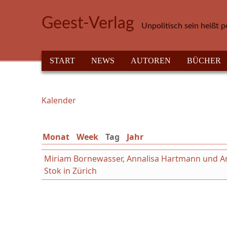
Direkt zum Inhalt
Geest-Verlag
Unpolitisch sein heißt p
HAUPTMENÜ
START
NEWS
AUTOREN
BÜCHER
Kalender
Sie sind hier
Monat
Week
Tag
(aktiver Reiter)
Jahr
Miriam Bornewasser, Annalisa Hartmann und Ant
Stok in Zürich