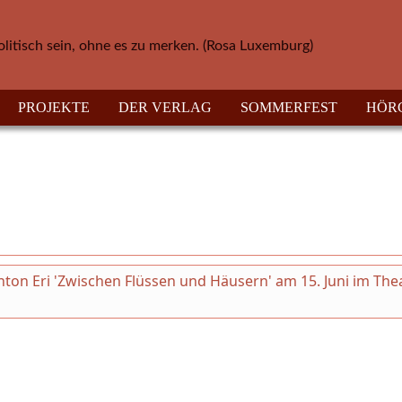
olitisch sein, ohne es zu merken. (Rosa Luxemburg)
PROJEKTE
DER VERLAG
SOMMERFEST
HÖR
on Eri 'Zwischen Flüssen und Häusern' am 15. Juni im The