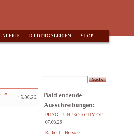
GALERIE
BILDERGALERIEN
SHOP
Suche
Suchformular
ater
Bald endende
15.06.26
Ausschreibungen:
PRAG – UNESCO CITY OF...
07.08.26
Radio T - Hörspiel