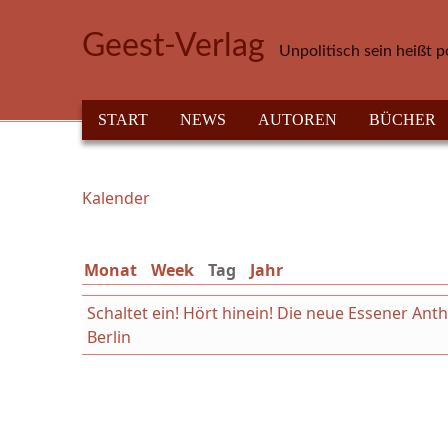
Direkt zum Inhalt
Geest-Verlag
Unpolitisch sein heißt p
HAUPTMENÜ
START
NEWS
AUTOREN
BÜCHER
Kalender
Sie sind hier
Monat
Week
Tag
(aktiver Reiter)
Jahr
Schaltet ein! Hört hinein! Die neue Essener An
Berlin