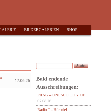
GALERIE
BILDERGALERIEN
SHOP
Suche
Suchformular
ex
Bald endende
17.06.26
Ausschreibungen:
PRAG – UNESCO CITY OF...
07.08.26
Radio T - Hörspiel