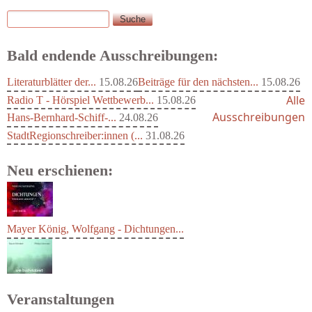
Suche
Suchformular
Bald endende Ausschreibungen:
Literaturblätter der...
15.08.26
Beiträge für den nächsten...
15.08.26
Alle
Radio T - Hörspiel Wettbewerb...
15.08.26
Ausschreibungen
Hans-Bernhard-Schiff-...
24.08.26
StadtRegionschreiber:innen (...
31.08.26
Neu erschienen:
Mayer König, Wolfgang - Dichtungen...
Veranstaltungen