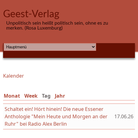
Direkt zum Inhalt
Geest-Verlag
Unpolitisch sein heißt politisch sein, ohne es zu
merken. (Rosa Luxemburg)
HAUPTMENÜ
Kalender
Sie sind hier
Monat
Week
Tag
(aktiver Reiter)
Jahr
Schaltet ein! Hört hinein! Die neue Essener
Anthologie "Mein Heute und Morgen an der
17.06.26
Ruhr" bei Radio Alex Berlin