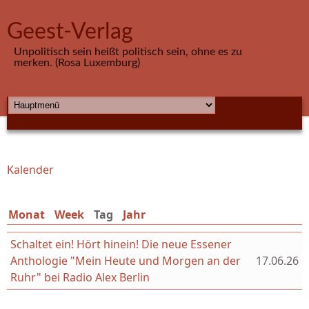
Direkt zum Inhalt
Geest-Verlag
Unpolitisch sein heißt politisch sein, ohne es zu
merken. (Rosa Luxemburg)
HAUPTMENÜ
Kalender
Sie sind hier
Monat
Week
Tag
(aktiver Reiter)
Jahr
Schaltet ein! Hört hinein! Die neue Essener
Anthologie "Mein Heute und Morgen an der
17.06.26
Ruhr" bei Radio Alex Berlin