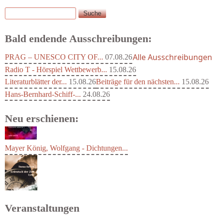
Suche
Suchformular
Bald endende Ausschreibungen:
Alle Ausschreibungen
PRAG – UNESCO CITY OF...
07.08.26
Radio T - Hörspiel Wettbewerb...
15.08.26
Literaturblätter der...
15.08.26
Beiträge für den nächsten...
15.08.26
Hans-Bernhard-Schiff-...
24.08.26
Neu erschienen:
Mayer König, Wolfgang - Dichtungen...
Veranstaltungen