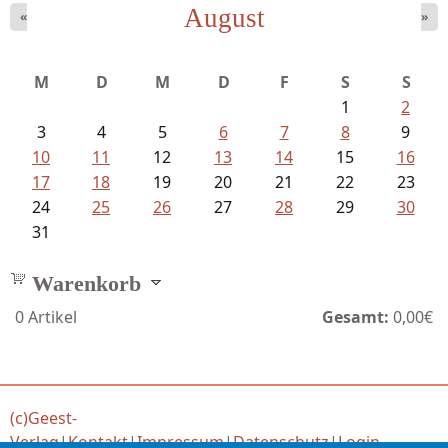
August
«
»
Bartsch, Thomas - Erdrutsch der...
M
D
M
D
F
S
S
1
2
3
4
5
6
7
8
9
10
11
12
13
14
15
16
17
18
19
20
21
22
23
24
25
26
27
28
29
30
31
Warenkorb
0
Artikel
Gesamt:
0,00€
(c)Geest-
Verlag
|
Kontakt
|
Impressum
|
Datenschutz
|
Login