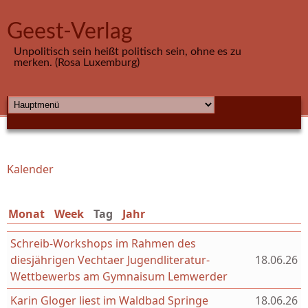
Direkt zum Inhalt
Geest-Verlag
Unpolitisch sein heißt politisch sein, ohne es zu
merken. (Rosa Luxemburg)
HAUPTMENÜ
Kalender
Sie sind hier
Monat
Week
Tag
(aktiver Reiter)
Jahr
Schreib-Workshops im Rahmen des
diesjährigen Vechtaer Jugendliteratur-
18.06.26
Wettbewerbs am Gymnaisum Lemwerder
Karin Gloger liest im Waldbad Springe
18.06.26