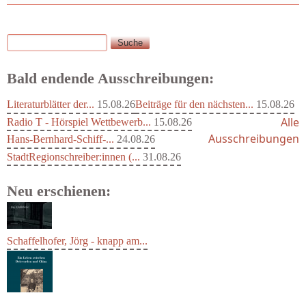
Suche
Suchformular
Bald endende Ausschreibungen:
Literaturblätter der...
15.08.26
Beiträge für den nächsten...
15.08.26
Alle
Radio T - Hörspiel Wettbewerb...
15.08.26
Ausschreibungen
Hans-Bernhard-Schiff-...
24.08.26
StadtRegionschreiber:innen (...
31.08.26
Neu erschienen:
Schaffelhofer, Jörg - knapp am...