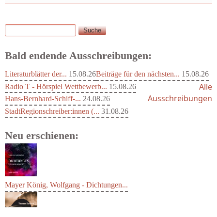
Suche
Suchformular
Bald endende Ausschreibungen:
Literaturblätter der...
15.08.26
Beiträge für den nächsten...
15.08.26
Alle
Radio T - Hörspiel Wettbewerb...
15.08.26
Ausschreibungen
Hans-Bernhard-Schiff-...
24.08.26
StadtRegionschreiber:innen (...
31.08.26
Neu erschienen:
Mayer König, Wolfgang - Dichtungen...