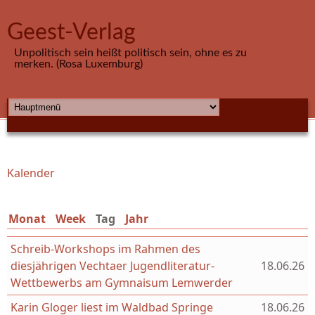
Direkt zum Inhalt
Geest-Verlag
Unpolitisch sein heißt politisch sein, ohne es zu
merken. (Rosa Luxemburg)
HAUPTMENÜ
Kalender
Sie sind hier
Monat
Week
Tag
(aktiver Reiter)
Jahr
Schreib-Workshops im Rahmen des
diesjährigen Vechtaer Jugendliteratur-
18.06.26
Wettbewerbs am Gymnaisum Lemwerder
Karin Gloger liest im Waldbad Springe
18.06.26