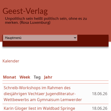
Direkt zum Inhalt
Geest-Verlag
Unpolitisch sein heißt politisch sein, ohne es zu
merken. (Rosa Luxemburg)
HAUPTMENÜ
Kalender
Sie sind hier
Monat
Week
Tag
(aktiver Reiter)
Jahr
Schreib-Workshops im Rahmen des
diesjährigen Vechtaer Jugendliteratur-
18.06.26
Wettbewerbs am Gymnaisum Lemwerder
Karin Gloger liest im Waldbad Springe
18.06.26