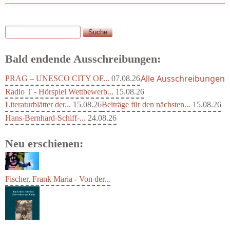
Suche
Suchformular
Bald endende Ausschreibungen:
Alle Ausschreibungen
PRAG – UNESCO CITY OF...
07.08.26
Radio T - Hörspiel Wettbewerb...
15.08.26
Literaturblätter der...
15.08.26
Beiträge für den nächsten...
15.08.26
Hans-Bernhard-Schiff-...
24.08.26
Neu erschienen:
Fischer, Frank Maria - Von der...