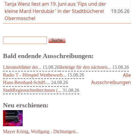
Tanja Wenz liest am 19. Juni aus 'Fips und der
kleine Mard Herdubär' in der Stadtbücherei
19.06.26
Obermoschel
Suche
Suchformular
Bald endende Ausschreibungen:
Literaturblätter der...
15.08.26
Beiträge für den nächsten...
15.08.26
Alle
Radio T - Hörspiel Wettbewerb...
15.08.26
Ausschreibungen
Hans-Bernhard-Schiff-...
24.08.26
StadtRegionschreiber:innen (...
31.08.26
Neu erschienen: