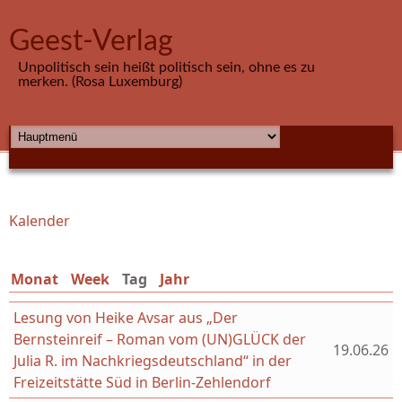
Direkt zum Inhalt
Geest-Verlag
Unpolitisch sein heißt politisch sein, ohne es zu
merken. (Rosa Luxemburg)
HAUPTMENÜ
Kalender
Sie sind hier
Monat
Week
Tag
(aktiver Reiter)
Jahr
Lesung von Heike Avsar aus „Der
Bernsteinreif – Roman vom (UN)GLÜCK der
19.06.26
Julia R. im Nachkriegsdeutschland“ in der
Freizeitstätte Süd in Berlin-Zehlendorf