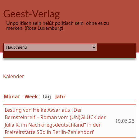
Direkt zum Inhalt
Geest-Verlag
Unpolitisch sein heißt politisch sein, ohne es zu
merken. (Rosa Luxemburg)
HAUPTMENÜ
Kalender
Sie sind hier
Monat
Week
Tag
(aktiver Reiter)
Jahr
Lesung von Heike Avsar aus „Der
Bernsteinreif – Roman vom (UN)GLÜCK der
19.06.26
Julia R. im Nachkriegsdeutschland“ in der
Freizeitstätte Süd in Berlin-Zehlendorf