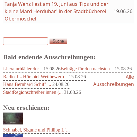
Tanja Wenz liest am 19. Juni aus 'Fips und der
kleine Mard Herdubär' in der Stadtbücherei
19.06.26
Obermoschel
Suche
Suchformular
Bald endende Ausschreibungen:
Literaturblätter der...
15.08.26
Beiträge für den nächsten...
15.08.26
Alle
Radio T - Hörspiel Wettbewerb...
15.08.26
Ausschreibungen
Hans-Bernhard-Schiff-...
24.08.26
StadtRegionschreiber:innen (...
31.08.26
Neu erschienen: