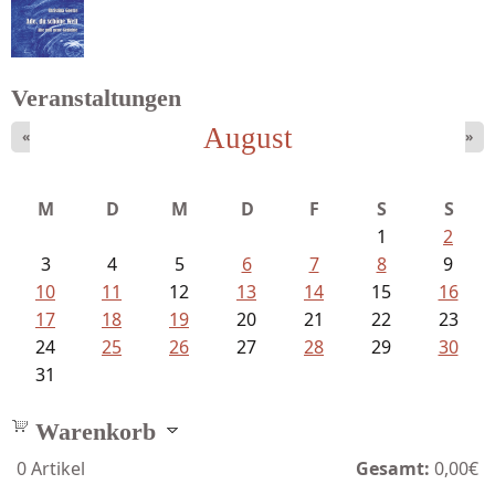
Schnabel, Sigune und Philipp L´...
Veranstaltungen
August
«
»
Goetze, Christina - Ade, du schöne...
M
D
M
D
F
S
S
1
2
3
4
5
6
7
8
9
10
11
12
13
14
15
16
17
18
19
20
21
22
23
24
25
26
27
28
29
30
31
Warenkorb
0
Artikel
Gesamt:
0,00€