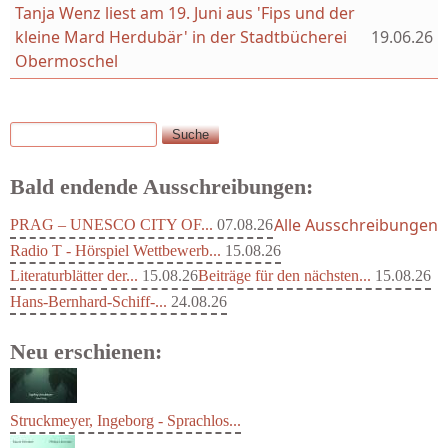
Tanja Wenz liest am 19. Juni aus 'Fips und der
kleine Mard Herdubär' in der Stadtbücherei
19.06.26
Obermoschel
Suche
Suchformular
Bald endende Ausschreibungen:
Alle Ausschreibungen
PRAG – UNESCO CITY OF...
07.08.26
Radio T - Hörspiel Wettbewerb...
15.08.26
Literaturblätter der...
15.08.26
Beiträge für den nächsten...
15.08.26
Hans-Bernhard-Schiff-...
24.08.26
Neu erschienen: