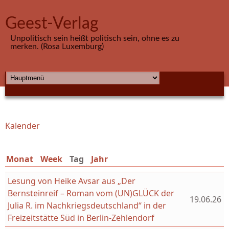
Direkt zum Inhalt
Geest-Verlag
Unpolitisch sein heißt politisch sein, ohne es zu
merken. (Rosa Luxemburg)
HAUPTMENÜ
Kalender
Sie sind hier
Monat
Week
Tag
(aktiver Reiter)
Jahr
Lesung von Heike Avsar aus „Der
Bernsteinreif – Roman vom (UN)GLÜCK der
19.06.26
Julia R. im Nachkriegsdeutschland“ in der
Freizeitstätte Süd in Berlin-Zehlendorf