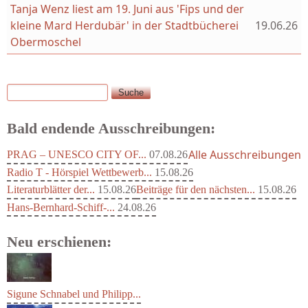
Tanja Wenz liest am 19. Juni aus 'Fips und der
kleine Mard Herdubär' in der Stadtbücherei
19.06.26
Obermoschel
Suche
Suchformular
Bald endende Ausschreibungen:
Alle Ausschreibungen
PRAG – UNESCO CITY OF...
07.08.26
Radio T - Hörspiel Wettbewerb...
15.08.26
Literaturblätter der...
15.08.26
Beiträge für den nächsten...
15.08.26
Hans-Bernhard-Schiff-...
24.08.26
Neu erschienen: