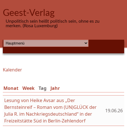
Direkt zum Inhalt
Geest-Verlag
Unpolitisch sein heißt politisch sein, ohne es zu
merken. (Rosa Luxemburg)
HAUPTMENÜ
Kalender
Sie sind hier
Monat
Week
Tag
(aktiver Reiter)
Jahr
Lesung von Heike Avsar aus „Der
Bernsteinreif – Roman vom (UN)GLÜCK der
19.06.26
Julia R. im Nachkriegsdeutschland“ in der
Freizeitstätte Süd in Berlin-Zehlendorf