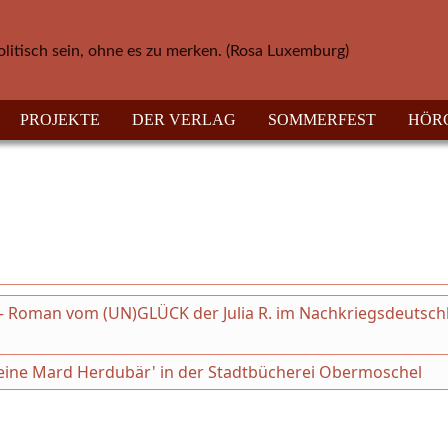
olitisch sein, ohne es zu merken. (Rosa Luxemburg)
PROJEKTE
DER VERLAG
SOMMERFEST
HÖR
 – Roman vom (UN)GLÜCK der Julia R. im Nachkriegsdeutsch
 kleine Mard Herdubär' in der Stadtbücherei Obermoschel