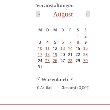
Veranstaltungen
August
«
»
Goetze, Christina - Ade, du
M
D
M
D
F
S
S
schöne...
1
2
3
4
5
6
7
8
9
10
11
12
13
14
15
16
17
18
19
20
21
22
23
24
25
26
27
28
29
30
31
Warenkorb
0
Artikel
Gesamt:
0,00€