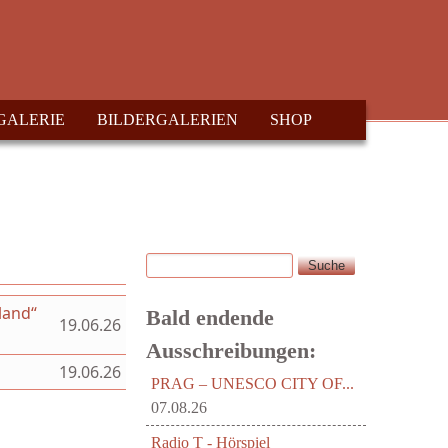
GALERIE
BILDERGALERIEN
SHOP
Suche
Suchformular
land“
Bald endende
19.06.26
Ausschreibungen:
19.06.26
PRAG – UNESCO CITY OF...
07.08.26
Radio T - Hörspiel