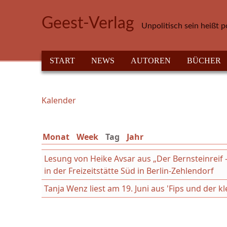
Direkt zum Inhalt
Geest-Verlag
Unpolitisch sein heißt p
HAUPTMENÜ
START
NEWS
AUTOREN
BÜCHER
Kalender
Sie sind hier
Monat
Week
Tag
(aktiver Reiter)
Jahr
Lesung von Heike Avsar aus „Der Bernsteinreif
in der Freizeitstätte Süd in Berlin-Zehlendorf
Tanja Wenz liest am 19. Juni aus 'Fips und der