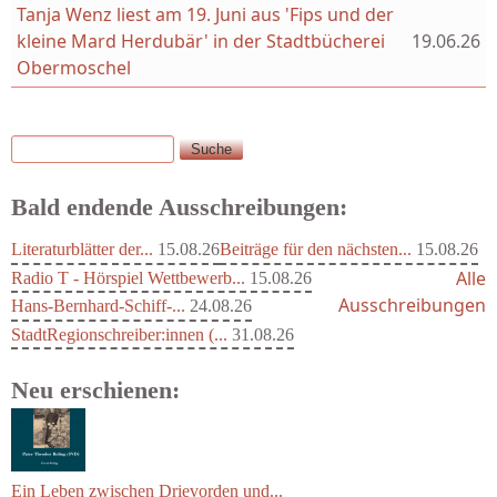
Tanja Wenz liest am 19. Juni aus 'Fips und der
kleine Mard Herdubär' in der Stadtbücherei
19.06.26
Obermoschel
Suche
Suchformular
Bald endende Ausschreibungen:
Literaturblätter der...
15.08.26
Beiträge für den nächsten...
15.08.26
Alle
Radio T - Hörspiel Wettbewerb...
15.08.26
Ausschreibungen
Hans-Bernhard-Schiff-...
24.08.26
StadtRegionschreiber:innen (...
31.08.26
Neu erschienen: