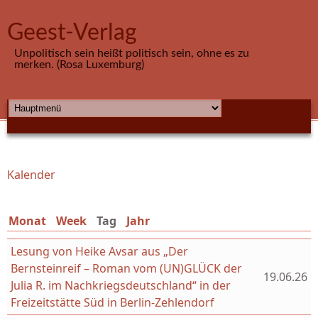
Direkt zum Inhalt
Geest-Verlag
Unpolitisch sein heißt politisch sein, ohne es zu
merken. (Rosa Luxemburg)
HAUPTMENÜ
Kalender
Sie sind hier
Monat
Week
Tag
(aktiver Reiter)
Jahr
Lesung von Heike Avsar aus „Der
Bernsteinreif – Roman vom (UN)GLÜCK der
19.06.26
Julia R. im Nachkriegsdeutschland“ in der
Freizeitstätte Süd in Berlin-Zehlendorf