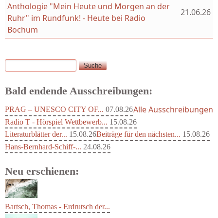
Anthologie "Mein Heute und Morgen an der
21.06.26
Ruhr" im Rundfunk! - Heute bei Radio
Bochum
Suche
Suchformular
Bald endende Ausschreibungen:
Alle Ausschreibungen
PRAG – UNESCO CITY OF...
07.08.26
Radio T - Hörspiel Wettbewerb...
15.08.26
Literaturblätter der...
15.08.26
Beiträge für den nächsten...
15.08.26
Hans-Bernhard-Schiff-...
24.08.26
Neu erschienen: