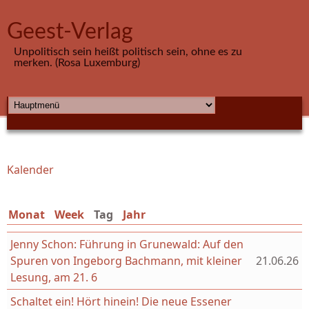
Direkt zum Inhalt
Geest-Verlag
Unpolitisch sein heißt politisch sein, ohne es zu
merken. (Rosa Luxemburg)
HAUPTMENÜ
Kalender
Sie sind hier
Monat
Week
Tag
(aktiver Reiter)
Jahr
Jenny Schon: Führung in Grunewald: Auf den
Spuren von Ingeborg Bachmann, mit kleiner
21.06.26
Lesung, am 21. 6
Schaltet ein! Hört hinein! Die neue Essener