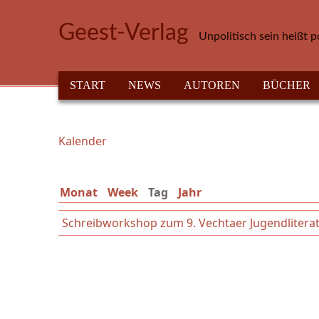
Direkt zum Inhalt
Geest-Verlag
Unpolitisch sein heißt p
HAUPTMENÜ
START
NEWS
AUTOREN
BÜCHER
Kalender
Sie sind hier
Monat
Week
Tag
(aktiver Reiter)
Jahr
Schreibworkshop zum 9. Vechtaer Jugendliterat