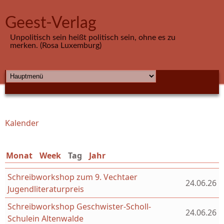
Direkt zum Inhalt
Geest-Verlag
Unpolitisch sein heißt politisch sein, ohne es zu
merken. (Rosa Luxemburg)
HAUPTMENÜ
Kalender
Sie sind hier
Monat
Week
Tag
(aktiver Reiter)
Jahr
Schreibworkshop zum 9. Vechtaer
24.06.26
Jugendliteraturpreis
Schreibworkshop Geschwister-Scholl-
24.06.26
Schulein Altenwalde