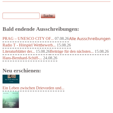
Suche
Suchformular
Bald endende Ausschreibungen:
Alle Ausschreibungen
PRAG – UNESCO CITY OF...
07.08.26
Radio T - Hörspiel Wettbewerb...
15.08.26
Literaturblätter der...
15.08.26
Beiträge für den nächsten...
15.08.26
Hans-Bernhard-Schiff-...
24.08.26
Neu erschienen:
Ein Leben zwischen Drievorden und...