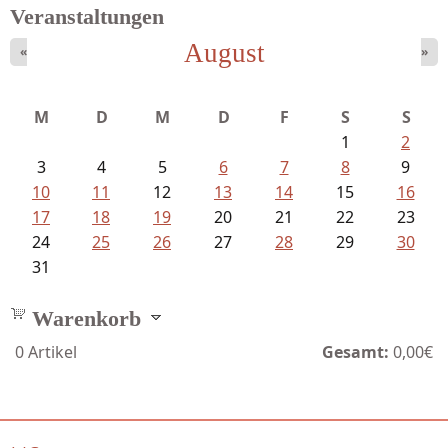
Veranstaltungen
August
«
»
Fischer, Frank Maria - Von der...
M
D
M
D
F
S
S
1
2
3
4
5
6
7
8
9
10
11
12
13
14
15
16
17
18
19
20
21
22
23
24
25
26
27
28
29
30
31
Warenkorb
0
Artikel
Gesamt:
0,00€