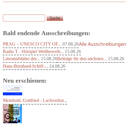
Suche
Suchformular
Bald endende Ausschreibungen:
Alle Ausschreibungen
PRAG – UNESCO CITY OF...
07.08.26
Radio T - Hörspiel Wettbewerb...
15.08.26
Literaturblätter der...
15.08.26
Beiträge für den nächsten...
15.08.26
Hans-Bernhard-Schiff-...
24.08.26
Neu erschienen:
Meinhold, Gottfried - Lachverbot...