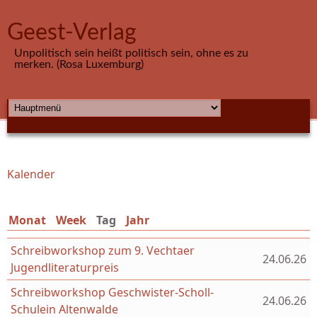
Direkt zum Inhalt
Geest-Verlag
Unpolitisch sein heißt politisch sein, ohne es zu
merken. (Rosa Luxemburg)
HAUPTMENÜ
Kalender
Sie sind hier
Monat
Week
Tag
(aktiver Reiter)
Jahr
Schreibworkshop zum 9. Vechtaer
24.06.26
Jugendliteraturpreis
Schreibworkshop Geschwister-Scholl-
24.06.26
Schulein Altenwalde