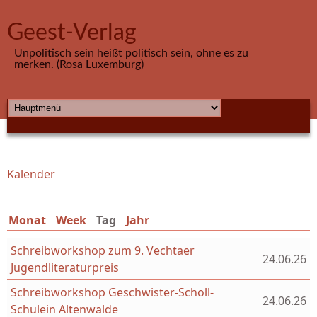
Direkt zum Inhalt
Geest-Verlag
Unpolitisch sein heißt politisch sein, ohne es zu
merken. (Rosa Luxemburg)
HAUPTMENÜ
Kalender
Sie sind hier
Monat
Week
Tag
(aktiver Reiter)
Jahr
Schreibworkshop zum 9. Vechtaer
24.06.26
Jugendliteraturpreis
Schreibworkshop Geschwister-Scholl-
24.06.26
Schulein Altenwalde