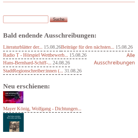
Suche
Suchformular
Bald endende Ausschreibungen:
Literaturblätter der...
15.08.26
Beiträge für den nächsten...
15.08.26
Alle
Radio T - Hörspiel Wettbewerb...
15.08.26
Ausschreibungen
Hans-Bernhard-Schiff-...
24.08.26
StadtRegionschreiber:innen (...
31.08.26
Neu erschienen:
Mayer König, Wolfgang - Dichtungen...