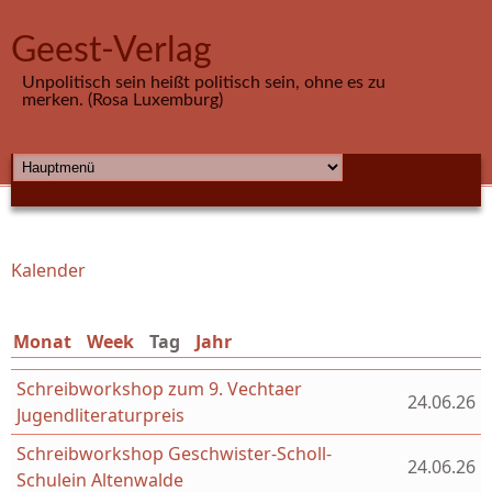
Direkt zum Inhalt
Geest-Verlag
Unpolitisch sein heißt politisch sein, ohne es zu
merken. (Rosa Luxemburg)
HAUPTMENÜ
Kalender
Sie sind hier
Monat
Week
Tag
(aktiver Reiter)
Jahr
Schreibworkshop zum 9. Vechtaer
24.06.26
Jugendliteraturpreis
Schreibworkshop Geschwister-Scholl-
24.06.26
Schulein Altenwalde