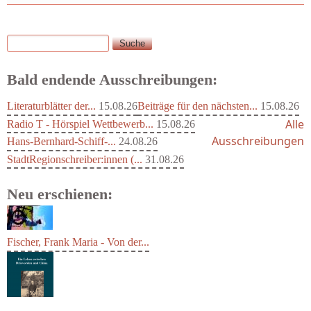
Suche
Suchformular
Bald endende Ausschreibungen:
Literaturblätter der...
15.08.26
Beiträge für den nächsten...
15.08.26
Alle
Radio T - Hörspiel Wettbewerb...
15.08.26
Ausschreibungen
Hans-Bernhard-Schiff-...
24.08.26
StadtRegionschreiber:innen (...
31.08.26
Neu erschienen:
Fischer, Frank Maria - Von der...