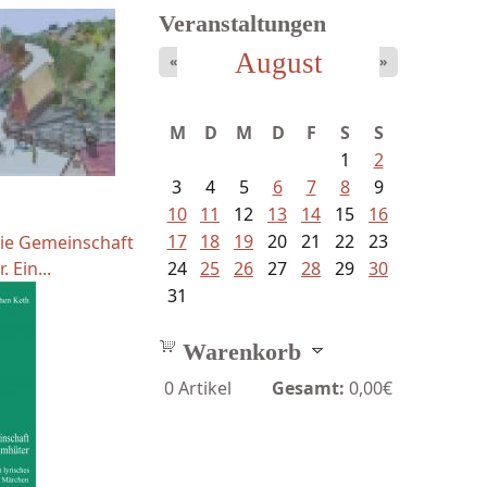
Veranstaltungen
August
«
»
M
D
M
D
F
S
S
1
2
3
4
5
6
7
8
9
10
11
12
13
14
15
16
17
18
19
20
21
22
23
Die Gemeinschaft
 Ein...
24
25
26
27
28
29
30
31
Warenkorb
0
Artikel
Gesamt:
0,00€