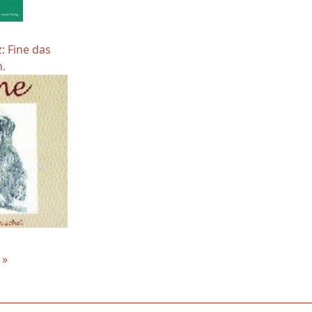
: Fine das
.
 »