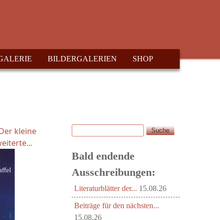
GALERIE
BILDERGALERIEN
SHOP
Suche
Suchformular
 Der kleine
eiterte...
Bald endende
Ausschreibungen:
Literaturblätter der...
15.08.26
Beiträge für den nächsten...
15.08.26