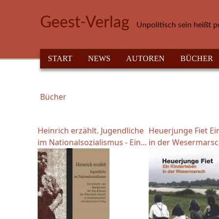
Direkt zum Inhalt
Geest-Verlag
Unpolitisch sein heißt p
HAUPTMENÜ
START
NEWS
AUTOREN
BÜCHER
Bücher
Sie sind hier
Heinrich erzählt. Jugendliche
Heuerjunge Fiet Ei
im Nationalsozialismus - Ein...
in der Wesermarsch