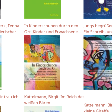
nerk, Fenna
In Kinderschuhen durch den
Jungs begrüßen
erischer...
Ort. Kinder und Erwachsene...
Ein Schreib- un
ir trau ich
Kattelmann, Birgit: Im Reich des
weißen Bären
Kattelmann, Bi
kleine Giraffe