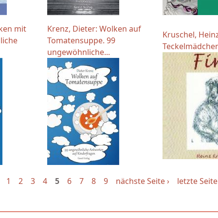
lken mit
Krenz, Dieter: Wolken auf
Kruschel, Heinz
liche
Tomatensuppe. 99
Teckelmädchen
ungewöhnliche...
1
2
3
4
5
6
7
8
9
nächste Seite ›
letzte Seite