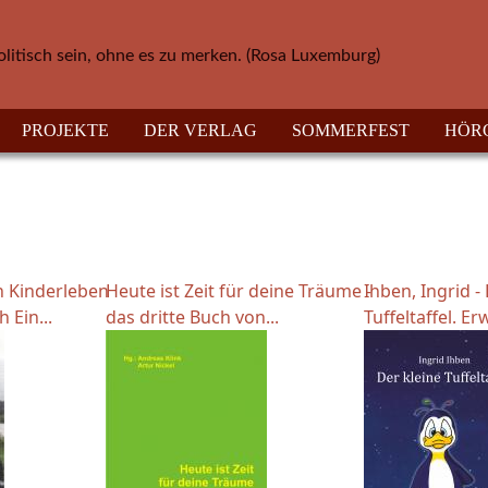
olitisch sein, ohne es zu merken. (Rosa Luxemburg)
PROJEKTE
DER VERLAG
SOMMERFEST
HÖR
n Kinderleben
Heute ist Zeit für deine Träume -
Ihben, Ingrid -
 Ein...
das dritte Buch von...
Tuffeltaffel. Erw