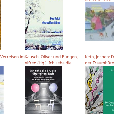
 Verreisen im
Kausch, Oliver und Büngen,
Keth, Jochen: 
Alfred (Hg.): Ich sehe die...
der Traumhüter.