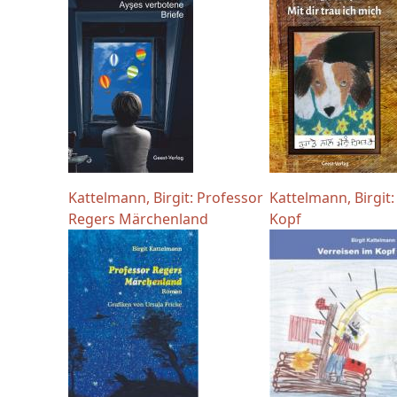
Kattelmann, Birgit: Professor
Kattelmann, Birgit:
Regers Märchenland
Kopf