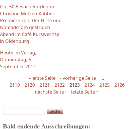
Gut 50 Besucher erlebten
Christine Metzen-Kabbes
Premiere von 'Der Hirte und
Nomade' am gestrigen
Abend im Café Kurswechsel
in Oldenburg
Heute im Verlag,
Donnerstag, 6.
September 2012
« erste Seite
‹ vorherige Seite
…
2119
2120
2121
2122
2123
2124
2125
2126
nächste Seite ›
letzte Seite »
Suche
Suchformular
Bald endende Ausschreibungen: