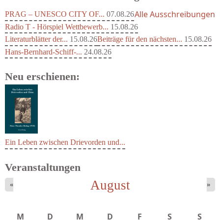
Alle Ausschreibungen
PRAG – UNESCO CITY OF...
07.08.26
Radio T - Hörspiel Wettbewerb...
15.08.26
Literaturblätter der...
15.08.26
Beiträge für den nächsten...
15.08.26
Hans-Bernhard-Schiff-...
24.08.26
Neu erschienen:
Ein Leben zwischen Drievorden und...
Veranstaltungen
August
«
»
M
D
M
D
F
S
S