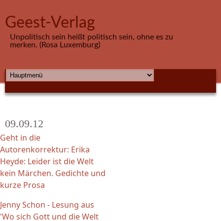
Direkt zum Inhalt
Geest-Verlag
Unpolitisch sein heißt politisch sein, ohne es zu
merken. (Rosa Luxemburg)
HAUPTMENÜ
09.09.12
Geht in die
Autorenkorrektur: Erika
Heyde: Leider ist die Welt
kein Märchen. Gedichte und
kurze Prosa
Jenny Schon - Lesung aus
'Wo sich Gott und die Welt