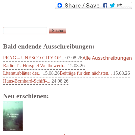
Suche
Suchformular
Bald endende Ausschreibungen:
Alle Ausschreibungen
PRAG – UNESCO CITY OF...
07.08.26
Radio T - Hörspiel Wettbewerb...
15.08.26
Literaturblätter der...
15.08.26
Beiträge für den nächsten...
15.08.26
Hans-Bernhard-Schiff-...
24.08.26
Neu erschienen: