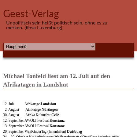
Direkt zum Inhalt
Geest-Verlag
Unpolitisch sein heißt politisch sein, ohne es zu
merken. (Rosa Luxemburg)
HAUPTMENÜ
Michael Tonfeld liest am 12. Juli auf den
Afrikatagen in Landshut
12. Juli Afrikatage
Landshut
2. August Afrikatage
Nürtingen
30. August Afrika Kulturfest
Celle
12. September AWOLI Festival
Konstanz
13. September AWOLI Festival
Konstanz
20. September WeltKinderTag (Innenhafen)
Duisburg