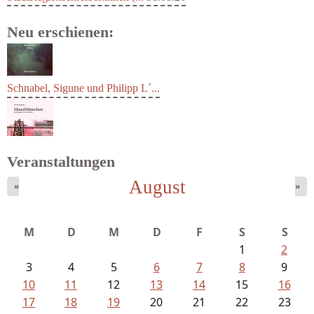
Neu erschienen:
Schnabel, Sigune und Philipp L´...
Veranstaltungen
August
«
»
Schon, Jenny - Mauerblümchen....
M
D
M
D
F
S
S
1
2
3
4
5
6
7
8
9
10
11
12
13
14
15
16
17
18
19
20
21
22
23