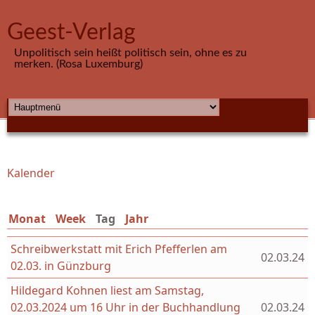
Direkt zum Inhalt
Geest-Verlag
Unpolitisch sein heißt politisch sein, ohne es zu
merken. (Rosa Luxemburg)
HAUPTMENÜ
Kalender
Sie sind hier
Monat
Week
Tag
(aktiver Reiter)
Jahr
Schreibwerkstatt mit Erich Pfefferlen am
02.03.24
02.03. in Günzburg
Hildegard Kohnen liest am Samstag,
02.03.2024 um 16 Uhr in der Buchhandlung
02.03.24