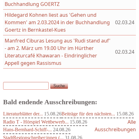
Buchhandlung GOERTZ
Hildegard Kohnen liest aus 'Gehen und
Kommen' am 2.03.2024 in der Buchhandlung
02.03.24
Goertz in Bernkastel-Kues
Manfred Ciburas Lesung aus 'Rudi stand auf'
- am 2. März um 19.00 Uhr im Hürther
02.03.24
Literaturcafé Khawaran - Eindringlicher
Appell gegen Rassismus
Suche
Suchformular
Bald endende Ausschreibungen:
Literaturblätter der...
15.08.26
Beiträge für den nächsten...
15.08.26
Alle
Radio T - Hörspiel Wettbewerb...
15.08.26
Ausschreibungen
Hans-Bernhard-Schiff-...
24.08.26
StadtRegionschreiber:innen (...
31.08.26