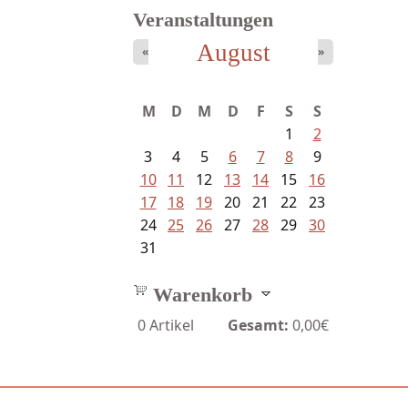
Veranstaltungen
August
«
»
Ein Leben zwischen Drievorden
M
D
M
D
F
S
S
und...
1
2
3
4
5
6
7
8
9
10
11
12
13
14
15
16
17
18
19
20
21
22
23
24
25
26
27
28
29
30
31
Warenkorb
0
Artikel
Gesamt:
0,00€