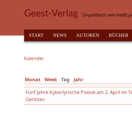
Direkt zum Inhalt
Geest-Verlag
Unpolitisch sein heißt p
HAUPTMENÜ
START
NEWS
AUTOREN
BÜCHER
Kalender
Sie sind hier
Monat
Week
Tag
(aktiver Reiter)
Jahr
Fünf Jahre Kyberlyrische Poesie am 2. April im 
Geritzen