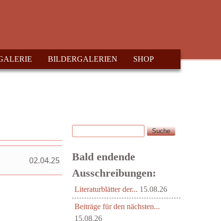
GALERIE
BILDERGALERIEN
SHOP
Suche
Suchformular
Bald endende
02.04.25
Ausschreibungen:
Literaturblätter der...
15.08.26
Beiträge für den nächsten...
15.08.26