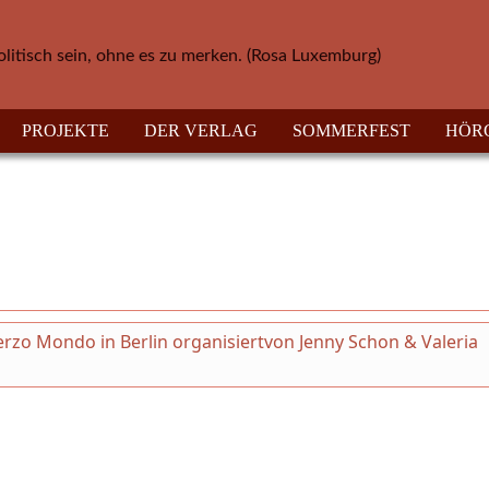
olitisch sein, ohne es zu merken. (Rosa Luxemburg)
PROJEKTE
DER VERLAG
SOMMERFEST
HÖR
Terzo Mondo in Berlin organisiertvon Jenny Schon & Valeria