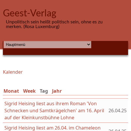
Direkt zum Inhalt
Geest-Verlag
Unpolitisch sein heißt politisch sein, ohne es zu
merken. (Rosa Luxemburg)
HAUPTMENÜ
Kalender
Sie sind hier
Monat
Week
Tag
(aktiver Reiter)
Jahr
Sigrid Heising liest aus ihrem Roman 'Von
Schnecken und Samtkrägelchen' am 16. April
26.04.25
auf der Kleinkunstbühne Lohne
Sigrid Heising liest am 26.04. im Chameleon