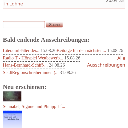
26.04.25
in Lohne
Suche
Suchformular
Bald endende Ausschreibungen:
Literaturblätter der...
15.08.26
Beiträge für den nächsten...
15.08.26
Alle
Radio T - Hörspiel Wettbewerb...
15.08.26
Ausschreibungen
Hans-Bernhard-Schiff-...
24.08.26
StadtRegionschreiber:innen (...
31.08.26
Neu erschienen:
Schnabel, Sigune und Philipp L´...