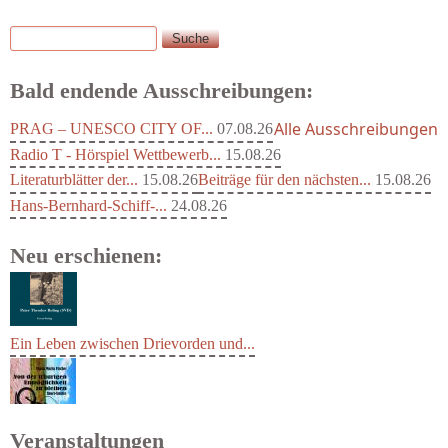
Suche
Suchformular
Bald endende Ausschreibungen:
Alle Ausschreibungen
PRAG – UNESCO CITY OF...
07.08.26
Radio T - Hörspiel Wettbewerb...
15.08.26
Literaturblätter der...
15.08.26
Beiträge für den nächsten...
15.08.26
Hans-Bernhard-Schiff-...
24.08.26
Neu erschienen:
Ein Leben zwischen Drievorden und...
Veranstaltungen