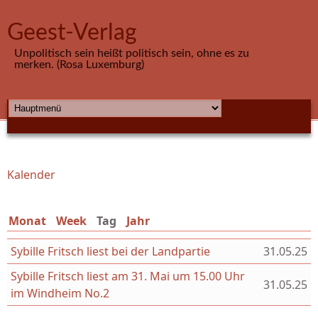
Direkt zum Inhalt
Geest-Verlag
Unpolitisch sein heißt politisch sein, ohne es zu
merken. (Rosa Luxemburg)
HAUPTMENÜ
Kalender
Sie sind hier
Monat
Week
Tag
(aktiver Reiter)
Jahr
Sybille Fritsch liest bei der Landpartie
31.05.25
Sybille Fritsch liest am 31. Mai um 15.00 Uhr
31.05.25
im Windheim No.2