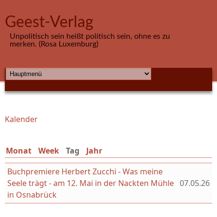
Direkt zum Inhalt
Geest-Verlag
Unpolitisch sein heißt politisch sein, ohne es zu
merken. (Rosa Luxemburg)
HAUPTMENÜ
Kalender
Sie sind hier
Monat
Week
Tag
(aktiver Reiter)
Jahr
Buchpremiere Herbert Zucchi - Was meine
Seele trägt - am 12. Mai in der Nackten Mühle
07.05.26
in Osnabrück