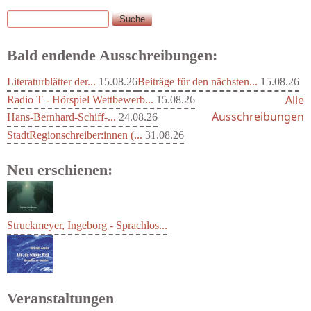
Suche
Suchformular
Bald endende Ausschreibungen:
Literaturblätter der...
15.08.26
Beiträge für den nächsten...
15.08.26
Alle
Radio T - Hörspiel Wettbewerb...
15.08.26
Ausschreibungen
Hans-Bernhard-Schiff-...
24.08.26
StadtRegionschreiber:innen (...
31.08.26
Neu erschienen:
Struckmeyer, Ingeborg - Sprachlos...
Veranstaltungen