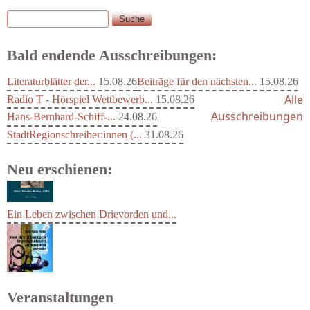
Suche
Suchformular
Bald endende Ausschreibungen:
Literaturblätter der...
15.08.26
Beiträge für den nächsten...
15.08.26
Alle
Radio T - Hörspiel Wettbewerb...
15.08.26
Ausschreibungen
Hans-Bernhard-Schiff-...
24.08.26
StadtRegionschreiber:innen (...
31.08.26
Neu erschienen:
Ein Leben zwischen Drievorden und...
Veranstaltungen