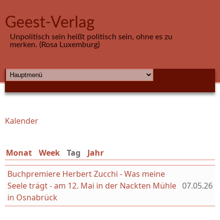
Direkt zum Inhalt
Geest-Verlag
Unpolitisch sein heißt politisch sein, ohne es zu
merken. (Rosa Luxemburg)
HAUPTMENÜ
Kalender
Sie sind hier
Monat
Week
Tag
(aktiver Reiter)
Jahr
Buchpremiere Herbert Zucchi - Was meine
Seele trägt - am 12. Mai in der Nackten Mühle
07.05.26
in Osnabrück