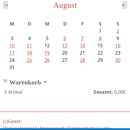
August
«
»
Fischer, Frank Maria - Von der...
M
D
M
D
F
S
S
1
2
3
4
5
6
7
8
9
10
11
12
13
14
15
16
17
18
19
20
21
22
23
24
25
26
27
28
29
30
31
Warenkorb
0
Artikel
Gesamt:
0,00€
(c)Geest-
Verlag
|
Kontakt
|
Impressum
|
Datenschutz
|
Login