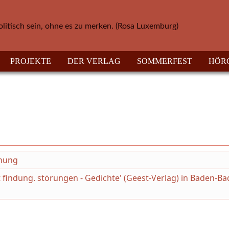
olitisch sein, ohne es zu merken. (Rosa Luxemburg)
PROJEKTE
DER VERLAG
SOMMERFEST
HÖR
chung
 findung. störungen - Gedichte' (Geest-Verlag) in Baden-B