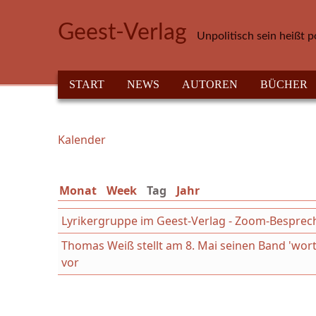
Direkt zum Inhalt
Geest-Verlag
Unpolitisch sein heißt p
HAUPTMENÜ
START
NEWS
AUTOREN
BÜCHER
Kalender
Sie sind hier
Monat
Week
Tag
(aktiver Reiter)
Jahr
Lyrikergruppe im Geest-Verlag - Zoom-Bespre
Thomas Weiß stellt am 8. Mai seinen Band 'wort
vor