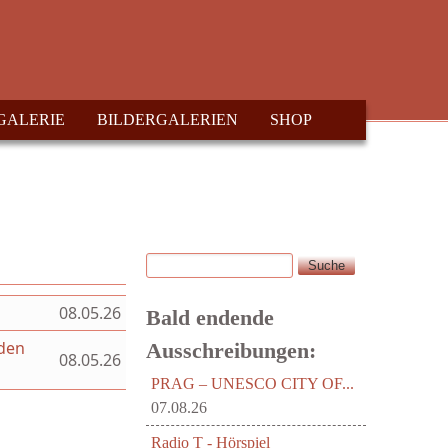
GALERIE
BILDERGALERIEN
SHOP
Suche
Suchformular
08.05.26
Bald endende
aden
Ausschreibungen:
08.05.26
PRAG – UNESCO CITY OF...
07.08.26
Radio T - Hörspiel