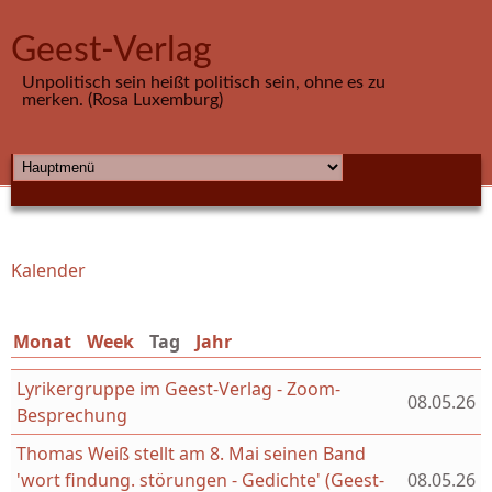
Direkt zum Inhalt
Geest-Verlag
Unpolitisch sein heißt politisch sein, ohne es zu
merken. (Rosa Luxemburg)
HAUPTMENÜ
Kalender
Sie sind hier
Monat
Week
Tag
(aktiver Reiter)
Jahr
Lyrikergruppe im Geest-Verlag - Zoom-
08.05.26
Besprechung
Thomas Weiß stellt am 8. Mai seinen Band
'wort findung. störungen - Gedichte' (Geest-
08.05.26