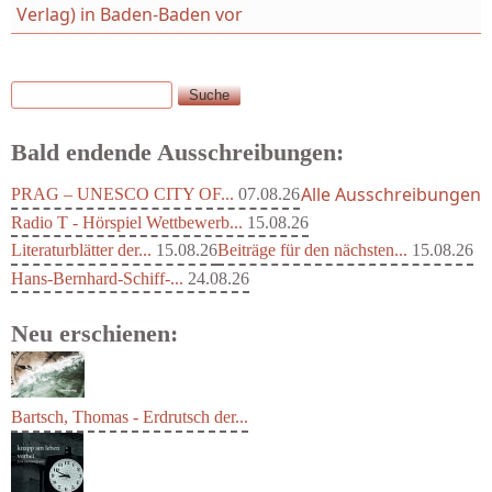
Verlag) in Baden-Baden vor
Suche
Suchformular
Bald endende Ausschreibungen:
Alle Ausschreibungen
PRAG – UNESCO CITY OF...
07.08.26
Radio T - Hörspiel Wettbewerb...
15.08.26
Literaturblätter der...
15.08.26
Beiträge für den nächsten...
15.08.26
Hans-Bernhard-Schiff-...
24.08.26
Neu erschienen:
Bartsch, Thomas - Erdrutsch der...