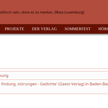
olitisch sein, ohne es zu merken. (Rosa Luxemburg)
PROJEKTE
DER VERLAG
SOMMERFEST
HÖR
chung
 findung. störungen - Gedichte' (Geest-Verlag) in Baden-B