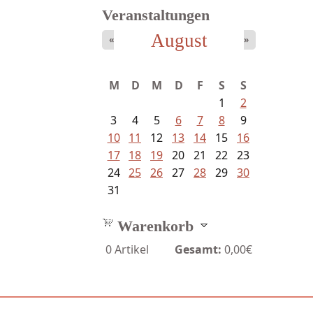
Veranstaltungen
August
«
»
Ein Leben zwischen Drievorden
und...
M
D
M
D
F
S
S
1
2
3
4
5
6
7
8
9
10
11
12
13
14
15
16
17
18
19
20
21
22
23
24
25
26
27
28
29
30
31
Warenkorb
0
Artikel
Gesamt:
0,00€