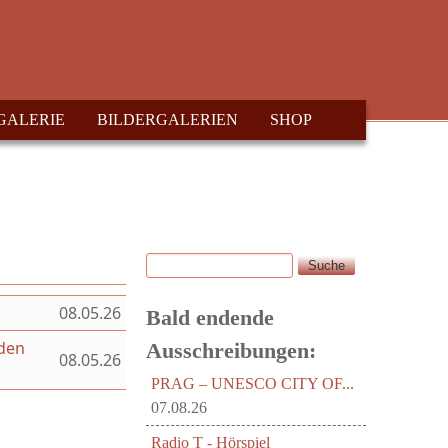
GALERIE
BILDERGALERIEN
SHOP
Suche
Suchformular
08.05.26
Bald endende
aden
Ausschreibungen:
08.05.26
PRAG – UNESCO CITY OF...
07.08.26
Radio T - Hörspiel