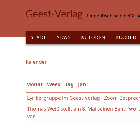
Direkt zum Inhalt
Geest-Verlag
Unpolitisch sein heißt p
HAUPTMENÜ
START
NEWS
AUTOREN
BÜCHER
Kalender
Sie sind hier
Monat
Week
Tag
(aktiver Reiter)
Jahr
Lyrikergruppe im Geest-Verlag - Zoom-Bespre
Thomas Weiß stellt am 8. Mai seinen Band 'wort
vor