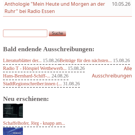
Anthologie "Mein Heute und Morgen an der
10.05.26
Ruhr" bei Radio Essen
Suche
Suchformular
Bald endende Ausschreibungen:
Literaturblätter der...
15.08.26
Beiträge für den nächsten...
15.08.26
Alle
Radio T - Hörspiel Wettbewerb...
15.08.26
Ausschreibungen
Hans-Bernhard-Schiff-...
24.08.26
StadtRegionschreiber:innen (...
31.08.26
Neu erschienen:
Schaffelhofer, Jörg - knapp am...