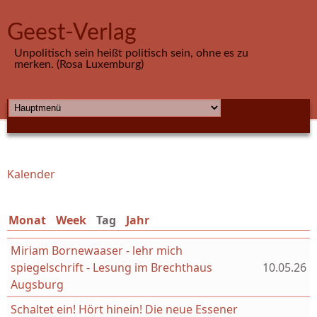
Direkt zum Inhalt
Geest-Verlag
Unpolitisch sein heißt politisch sein, ohne es zu
merken. (Rosa Luxemburg)
HAUPTMENÜ
Kalender
Sie sind hier
Monat
Week
Tag
(aktiver Reiter)
Jahr
Miriam Bornewaaser - lehr mich
spiegelschrift - Lesung im Brechthaus
10.05.26
Augsburg
Schaltet ein! Hört hinein! Die neue Essener