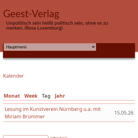
Direkt zum Inhalt
Geest-Verlag
Unpolitisch sein heißt politisch sein, ohne es zu
merken. (Rosa Luxemburg)
HAUPTMENÜ
Kalender
Sie sind hier
Monat
Week
Tag
(aktiver Reiter)
Jahr
Lesung im Kunstverein Nürnberg u.a. mit
15.05.26
Miriam Brümmer