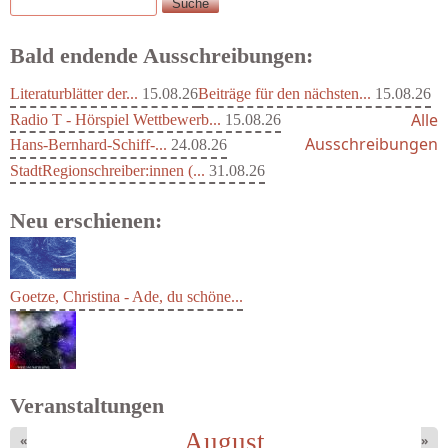
Suche
Suchformular
Bald endende Ausschreibungen:
Literaturblätter der...
15.08.26
Beiträge für den nächsten...
15.08.26
Alle
Radio T - Hörspiel Wettbewerb...
15.08.26
Ausschreibungen
Hans-Bernhard-Schiff-...
24.08.26
StadtRegionschreiber:innen (...
31.08.26
Neu erschienen:
Goetze, Christina - Ade, du schöne...
Veranstaltungen
August
«
»