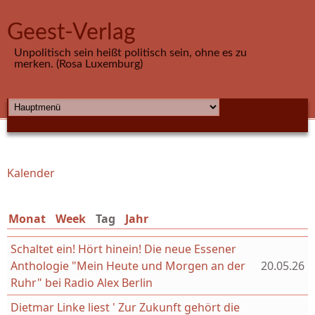
Direkt zum Inhalt
Geest-Verlag
Unpolitisch sein heißt politisch sein, ohne es zu
merken. (Rosa Luxemburg)
HAUPTMENÜ
Kalender
Sie sind hier
Monat
Week
Tag
(aktiver Reiter)
Jahr
Schaltet ein! Hört hinein! Die neue Essener
Anthologie "Mein Heute und Morgen an der
20.05.26
Ruhr" bei Radio Alex Berlin
Dietmar Linke liest ' Zur Zukunft gehört die