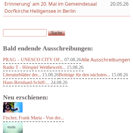
Erinnerung' am 20. Mai im Gemeindesaal
20.05.26
Dorfkirche Heiligensee in Berlin
Suche
Suchformular
Bald endende Ausschreibungen:
Alle Ausschreibungen
PRAG – UNESCO CITY OF...
07.08.26
Radio T - Hörspiel Wettbewerb...
15.08.26
Literaturblätter der...
15.08.26
Beiträge für den nächsten...
15.08.26
Hans-Bernhard-Schiff-...
24.08.26
Neu erschienen:
Fischer, Frank Maria - Von der...