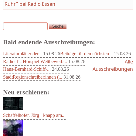
Ruhr" bei Radio Essen
Suche
Suchformular
Bald endende Ausschreibungen:
Literaturblätter der...
15.08.26
Beiträge für den nächsten...
15.08.26
Alle
Radio T - Hörspiel Wettbewerb...
15.08.26
Ausschreibungen
Hans-Bernhard-Schiff-...
24.08.26
StadtRegionschreiber:innen (...
31.08.26
Neu erschienen:
Schaffelhofer, Jörg - knapp am...