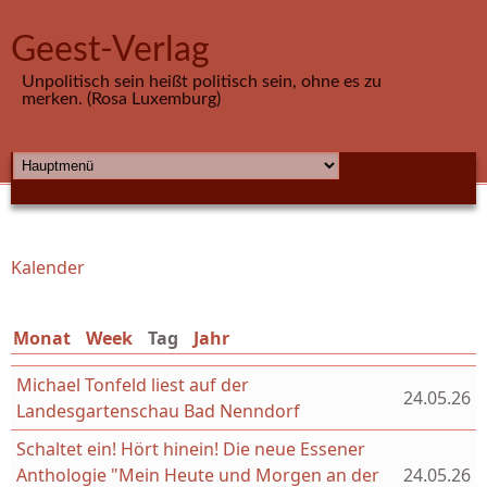
Direkt zum Inhalt
Geest-Verlag
Unpolitisch sein heißt politisch sein, ohne es zu
merken. (Rosa Luxemburg)
HAUPTMENÜ
Kalender
Sie sind hier
Monat
Week
Tag
(aktiver Reiter)
Jahr
Michael Tonfeld liest auf der
24.05.26
Landesgartenschau Bad Nenndorf
Schaltet ein! Hört hinein! Die neue Essener
Anthologie "Mein Heute und Morgen an der
24.05.26