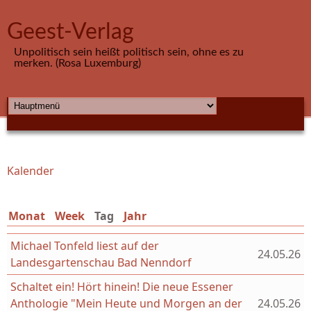
Direkt zum Inhalt
Geest-Verlag
Unpolitisch sein heißt politisch sein, ohne es zu
merken. (Rosa Luxemburg)
HAUPTMENÜ
Kalender
Sie sind hier
Monat
Week
Tag
(aktiver Reiter)
Jahr
Michael Tonfeld liest auf der
24.05.26
Landesgartenschau Bad Nenndorf
Schaltet ein! Hört hinein! Die neue Essener
Anthologie "Mein Heute und Morgen an der
24.05.26