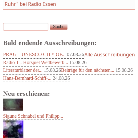
Ruhr" bei Radio Essen
Suche
Suchformular
Bald endende Ausschreibungen:
Alle Ausschreibungen
PRAG – UNESCO CITY OF...
07.08.26
Radio T - Hörspiel Wettbewerb...
15.08.26
Literaturblätter der...
15.08.26
Beiträge für den nächsten...
15.08.26
Hans-Bernhard-Schiff-...
24.08.26
Neu erschienen:
Sigune Schnabel und Philipp...