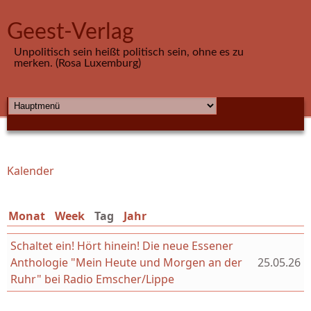
Direkt zum Inhalt
Geest-Verlag
Unpolitisch sein heißt politisch sein, ohne es zu
merken. (Rosa Luxemburg)
HAUPTMENÜ
Kalender
Sie sind hier
Monat
Week
Tag
(aktiver Reiter)
Jahr
Schaltet ein! Hört hinein! Die neue Essener
Anthologie "Mein Heute und Morgen an der
25.05.26
Ruhr" bei Radio Emscher/Lippe