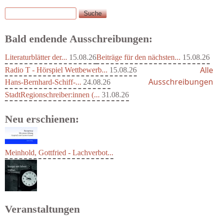
Suche
Suchformular
Bald endende Ausschreibungen:
Literaturblätter der...
15.08.26
Beiträge für den nächsten...
15.08.26
Alle
Radio T - Hörspiel Wettbewerb...
15.08.26
Ausschreibungen
Hans-Bernhard-Schiff-...
24.08.26
StadtRegionschreiber:innen (...
31.08.26
Neu erschienen:
Meinhold, Gottfried - Lachverbot...
Veranstaltungen