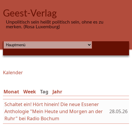
Direkt zum Inhalt
Geest-Verlag
Unpolitisch sein heißt politisch sein, ohne es zu
merken. (Rosa Luxemburg)
HAUPTMENÜ
Kalender
Sie sind hier
Monat
Week
Tag
(aktiver Reiter)
Jahr
Schaltet ein! Hört hinein! Die neue Essener
Anthologie "Mein Heute und Morgen an der
28.05.26
Ruhr" bei Radio Bochum