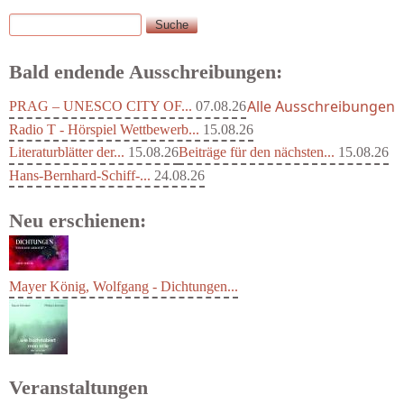
Suche
Suchformular
Bald endende Ausschreibungen:
Alle Ausschreibungen
PRAG – UNESCO CITY OF...
07.08.26
Radio T - Hörspiel Wettbewerb...
15.08.26
Literaturblätter der...
15.08.26
Beiträge für den nächsten...
15.08.26
Hans-Bernhard-Schiff-...
24.08.26
Neu erschienen:
Mayer König, Wolfgang - Dichtungen...
Veranstaltungen