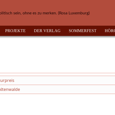
olitisch sein, ohne es zu merken. (Rosa Luxemburg)
PROJEKTE
DER VERLAG
SOMMERFEST
HÖR
urpreis
Altenwalde