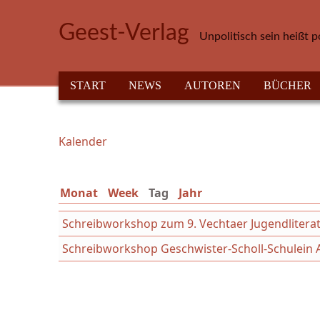
Direkt zum Inhalt
Geest-Verlag
Unpolitisch sein heißt p
HAUPTMENÜ
START
NEWS
AUTOREN
BÜCHER
Kalender
Sie sind hier
Monat
Week
Tag
(aktiver Reiter)
Jahr
Schreibworkshop zum 9. Vechtaer Jugendliterat
Schreibworkshop Geschwister-Scholl-Schulein 