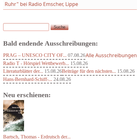
Ruhr" bei Radio Emscher, Lippe
Suche
Suchformular
Bald endende Ausschreibungen:
Alle Ausschreibungen
PRAG – UNESCO CITY OF...
07.08.26
Radio T - Hörspiel Wettbewerb...
15.08.26
Literaturblätter der...
15.08.26
Beiträge für den nächsten...
15.08.26
Hans-Bernhard-Schiff-...
24.08.26
Neu erschienen:
Bartsch, Thomas - Erdrutsch der...