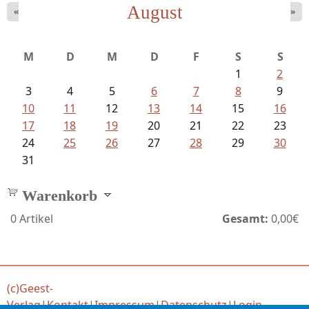
August
«
»
Sigune Schnabel und Philipp...
M
D
M
D
F
S
S
1
2
3
4
5
6
7
8
9
10
11
12
13
14
15
16
17
18
19
20
21
22
23
24
25
26
27
28
29
30
31
Warenkorb
0
Artikel
Gesamt:
0,00€
(c)Geest-
Verlag
|
Kontakt
|
Impressum
|
Datenschutz
|
Login