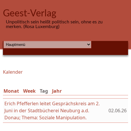
Direkt zum Inhalt
Geest-Verlag
Unpolitisch sein heißt politisch sein, ohne es zu
merken. (Rosa Luxemburg)
HAUPTMENÜ
Kalender
Sie sind hier
Monat
Week
Tag
(aktiver Reiter)
Jahr
Erich Pfefferlen leitet Gesprächskreis am 2.
Juni in der Stadtbücherei Neuburg a.d.
02.06.26
Donau; Thema: Soziale Manipulation.