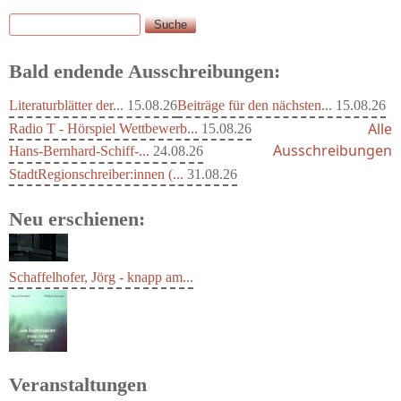
Suche
Suchformular
Bald endende Ausschreibungen:
Literaturblätter der...
15.08.26
Beiträge für den nächsten...
15.08.26
Alle
Radio T - Hörspiel Wettbewerb...
15.08.26
Ausschreibungen
Hans-Bernhard-Schiff-...
24.08.26
StadtRegionschreiber:innen (...
31.08.26
Neu erschienen:
Schaffelhofer, Jörg - knapp am...
Veranstaltungen