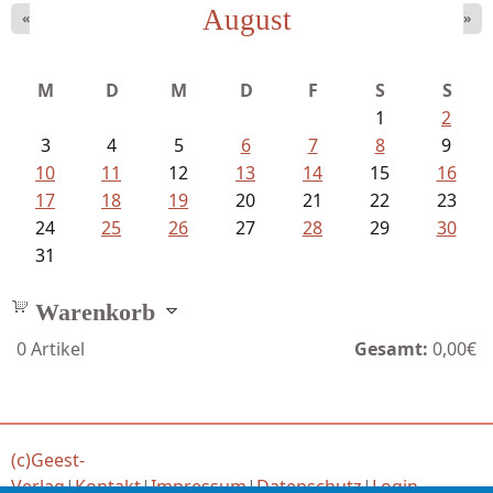
August
«
»
Struckmeyer, Ingeborg - Sprachlos...
M
D
M
D
F
S
S
1
2
3
4
5
6
7
8
9
10
11
12
13
14
15
16
17
18
19
20
21
22
23
24
25
26
27
28
29
30
31
Warenkorb
0
Artikel
Gesamt:
0,00€
(c)Geest-
Verlag
|
Kontakt
|
Impressum
|
Datenschutz
|
Login