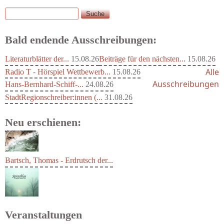
Suche
Suchformular
Bald endende Ausschreibungen:
Literaturblätter der...
15.08.26
Beiträge für den nächsten...
15.08.26
Alle
Radio T - Hörspiel Wettbewerb...
15.08.26
Ausschreibungen
Hans-Bernhard-Schiff-...
24.08.26
StadtRegionschreiber:innen (...
31.08.26
Neu erschienen:
Bartsch, Thomas - Erdrutsch der...
Veranstaltungen