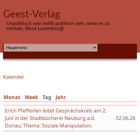
Direkt zum Inhalt
Geest-Verlag
Unpolitisch sein heißt politisch sein, ohne es zu
merken. (Rosa Luxemburg)
HAUPTMENÜ
Kalender
Sie sind hier
Monat
Week
Tag
(aktiver Reiter)
Jahr
Erich Pfefferlen leitet Gesprächskreis am 2.
Juni in der Stadtbücherei Neuburg a.d.
02.06.26
Donau; Thema: Soziale Manipulation.