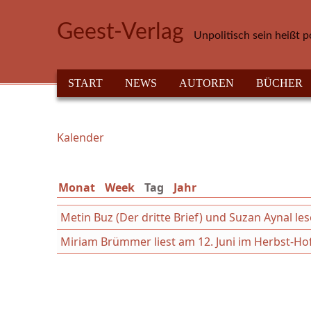
Direkt zum Inhalt
Geest-Verlag
Unpolitisch sein heißt p
HAUPTMENÜ
START
NEWS
AUTOREN
BÜCHER
Kalender
Sie sind hier
Monat
Week
Tag
(aktiver Reiter)
Jahr
Metin Buz (Der dritte Brief) und Suzan Aynal les
Miriam Brümmer liest am 12. Juni im Herbst-Hof