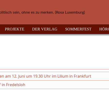
olitisch sein, ohne es zu merken. (Rosa Luxemburg)
PROJEKTE
DER VERLAG
SOMMERFEST
HÖR
en am 12. Juni um 19.30 Uhr im Lilium in Frankfurt
 in Fredelsloh